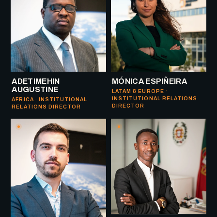
ADETIMEHIN
MÓNICA ESPIÑEIRA
AUGUSTINE
LATAM & EUROPE ·
INSTITUTIONAL RELATIONS
AFRICA · INSTITUTIONAL
DIRECTOR
RELATIONS DIRECTOR