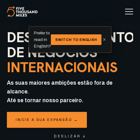
DESENVOLVIMENTO
Prefer to
×
read in
SWITCH TO ENGLISH
DE NEGÓCIOS
English?
INTERNACIONAIS
As suas maiores ambições estão fora de
alcance.
Até se tornar nosso parceiro.
INICIE A SUA EXPANSÃO →
DESLIZAR ↓