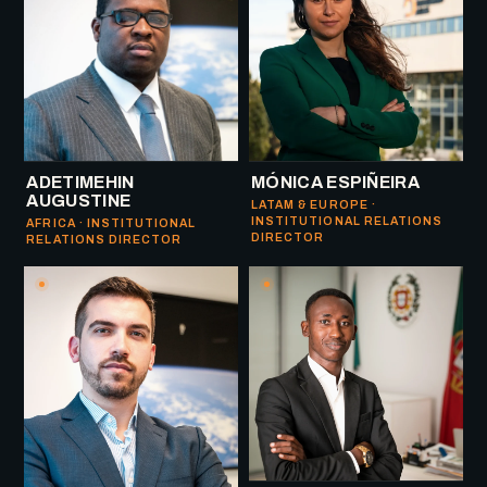
ADETIMEHIN
MÓNICA ESPIÑEIRA
AUGUSTINE
LATAM & EUROPE ·
INSTITUTIONAL RELATIONS
AFRICA · INSTITUTIONAL
DIRECTOR
RELATIONS DIRECTOR