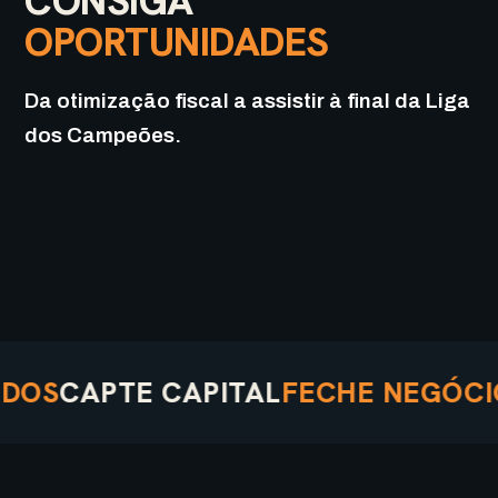
CONSIGA
OPORTUNIDADES
Da otimização fiscal a assistir à final da Liga
dos Campeões.
CAPTE CAPITAL
FECHE NEGÓCIOS
R