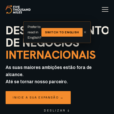
DESENVOLVIMENTO
Prefer to
×
read in
SWITCH TO ENGLISH
DE NEGÓCIOS
English?
INTERNACIONAIS
As suas maiores ambições estão fora de
alcance.
Até se tornar nosso parceiro.
INICIE A SUA EXPANSÃO →
DESLIZAR ↓