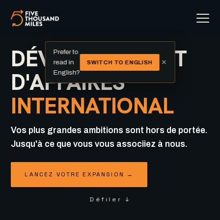
DÉVELOPPEMENT
Prefer to
×
read in
SWITCH TO ENGLISH
D'AFFAIRES
English?
INTERNATIONAL
Vos plus grandes ambitions sont hors de portée.
Jusqu'à ce que vous vous associiez à nous.
LANCEZ VOTRE EXPANSION →
Défiler ↓