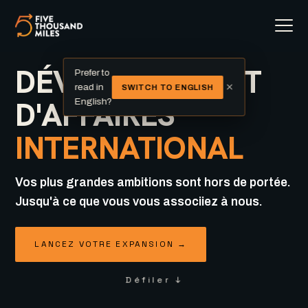
DÉVELOPPEMENT
Prefer to
×
read in
SWITCH TO ENGLISH
D'AFFAIRES
English?
INTERNATIONAL
Vos plus grandes ambitions sont hors de portée.
Jusqu'à ce que vous vous associiez à nous.
LANCEZ VOTRE EXPANSION →
Défiler ↓