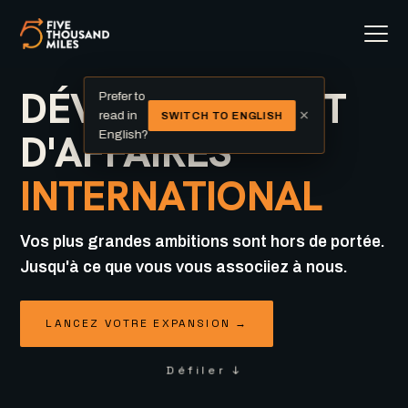
DÉVELOPPEMENT
Prefer to
×
read in
SWITCH TO ENGLISH
D'AFFAIRES
English?
INTERNATIONAL
Vos plus grandes ambitions sont hors de portée.
Jusqu'à ce que vous vous associiez à nous.
LANCEZ VOTRE EXPANSION →
Défiler ↓