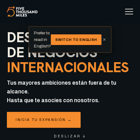
DESARROLLO
Prefer to
×
read in
SWITCH TO ENGLISH
DE NEGOCIOS
English?
INTERNACIONALES
Tus mayores ambiciones están fuera de tu
alcance.
Hasta que te asocies con nosotros.
INICIA TU EXPANSIÓN →
DESLIZAR ↓